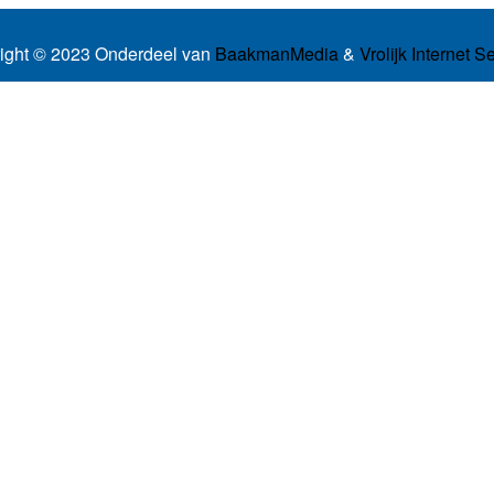
ight © 2023 Onderdeel van
BaakmanMedia
&
Vrolijk Internet S