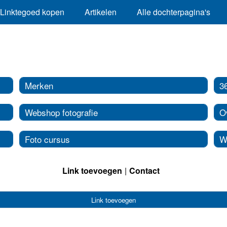
Linktegoed kopen
Artikelen
Alle dochterpagina's
Merken
3
Webshop fotografie
O
Foto cursus
W
Link toevoegen
Contact
Link toevoegen